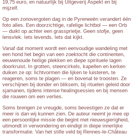
19,75 euro, en natuurlijk bij Uitgeverij Aspekt en bij
mijzelf.
Op een zonovergoten dag in de Pyreneeën verandert één
foto alles. Een doorzichtige, rafelige lichtbol — een Orb
— duikt op achter een grassprietje. Geen stofje, geen
lensvlek. Iets levends. Iets dat kijkt.
Vanaf dat moment wordt een eenvoudige wandeling met
een hond het begin van een zoektocht die continenten,
eeuwenoude heilige plekken en diepe spirituele lagen
doorkruist. In grotten, steencirkels, kapellen en kerken
duiken ze op: lichtvormen die lijken te luisteren, te
reageren, soms te plagen — en bovenal te troosten. Ze
verschijnen bij donder en bliksem, bij rituelen geleid door
sjamanen, tijdens intense healingsessies en bij mensen
die rouwen om een verlies.
Soms brengen ze vreugde, soms bevestigen ze dat er
meer is dan wij kunnen zien. De auteur neemt je mee op
een persoonlijke missie die begint met nieuwsgierigheid,
uitmondt in verwondering en eindigt in diepe innerlijke
transformatie. Van het stille veld bij Rennes-le-Château