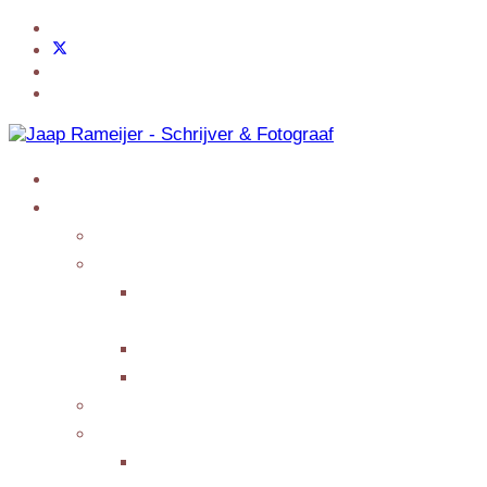
Home
Jaap Adventures
Products
My Services
Writing Columns or
Features
Presenting/Lecturing
Giving interviews
My Events
Testimonials/Reviews
Submit Testimonial