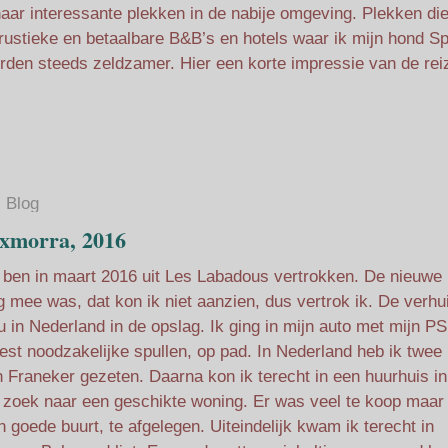
 naar interessante plekken in de nabije omgeving. Plekken di
 rustieke en betaalbare B&B’s en hotels waar ik mijn hond Spi
den steeds zeldzamer. Hier een korte impressie van de rei
Blog
xmorra, 2016
 ben in maart 2016 uit Les Labadous vertrokken. De nieuwe
g mee was, dat kon ik niet aanzien, dus vertrok ik. De verhu
u in Nederland in de opslag. Ik ging in mijn auto met mijn P
est noodzakelijke spullen, op pad. In Nederland heb ik twee
n Franeker gezeten. Daarna kon ik terecht in een huurhuis in
p zoek naar een geschikte woning. Er was veel te koop maar
n goede buurt, te afgelegen. Uiteindelijk kwam ik terecht in