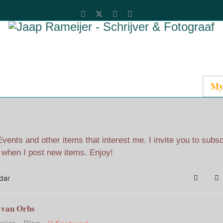
Catalog
Media
About Jaap
Contact
My
ents and other items that interest me. I invite you to subs
l when I post new items. Enjoy!
dar
Search
Su
 van Orbs