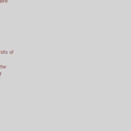
gere
ills of
the
f