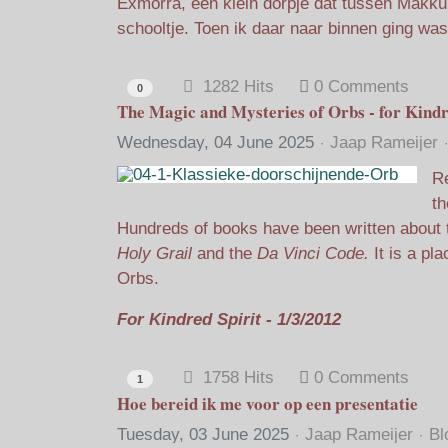
Exmorra, een klein dorpje dat tussen Makkum
schooltje. Toen ik daar naar binnen ging was
1282 Hits
0 Comments
0
The Magic and Mysteries of Orbs - for Kindr
Wednesday, 04 June 2025
Jaap Rameijer
Re
th
Hundreds of books have been written about 
Holy Grail
and the
Da Vinci Code.
It is a pl
Orbs.
For Kindred Spirit - 1/3/2012
1758 Hits
0 Comments
1
Hoe bereid ik me voor op een presentatie
Tuesday, 03 June 2025
Jaap Rameijer
Bl