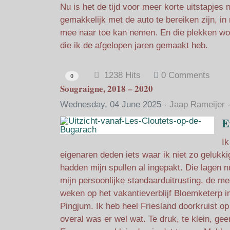
Nu is het de tijd voor meer korte uitstapjes
gemakkelijk met de auto te bereiken zijn, in
mee naar toe kan nemen. En die plekken wor
die ik de afgelopen jaren gemaakt heb.
1238 Hits
0 Comments
0
Sougraigne, 2018 – 2020
Wednesday, 04 June 2025
Jaap Rameijer
E
Ik
eigenaren deden iets waar ik niet zo gelukki
hadden mijn spullen al ingepakt. Die lagen n
mijn persoonlijke standaarduitrusting, de me
weken op het vakantieverblijf Bloemketerp i
Pingjum. Ik heb heel Friesland doorkruist o
overal was er wel wat. Te druk, te klein, gee