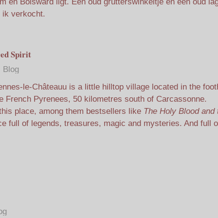
 en Bolsward ligt. Een oud grutterswinkeltje en een oud la
 ik verkocht.
ed Spirit
Blog
nnes-le-Châteauu is a little hilltop village located in the footh
e French Pyrenees, 50 kilometres south of Carcassonne.
this place, among them bestsellers like
The Holy Blood and 
ace full of legends, treasures, magic and mysteries. And full o
og