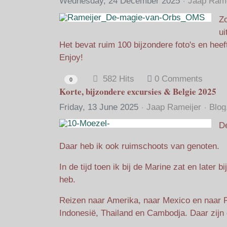
Wednesday, 24 December 2025
Jaap Rame
Zo
ui
Het bevat ruim 100 bijzondere foto's en hee
Enjoy!
582 Hits
0 Comments
0
Korte, bijzondere excursies & Belgie 2025
Friday, 13 June 2025
Jaap Rameijer
Blog
De
Daar heb ik ook ruimschoots van genoten.
In de tijd toen ik bij de Marine zat en later 
heb.
Reizen naar Amerika, naar Mexico en naar P
Indonesië, Thailand en Cambodja. Daar zijn