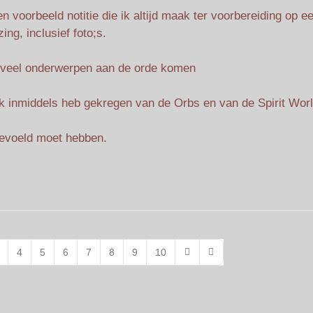
n voorbeeld notitie die ik altijd maak ter voorbereiding op e
zing, inclusief foto;s.
hoeveel onderwerpen aan de orde komen
ik inmiddels heb gekregen van de Orbs en van de Spirit Wor
 gevoeld moet hebben.
4
5
6
7
8
9
10
Next Page
Last Page