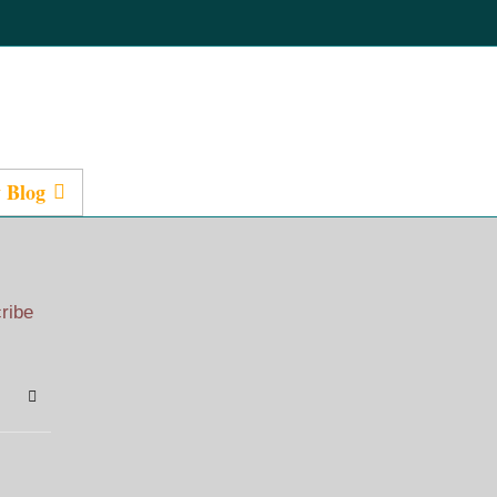
 Blog
Presentations
cribe
bscribe to blog
Sign In