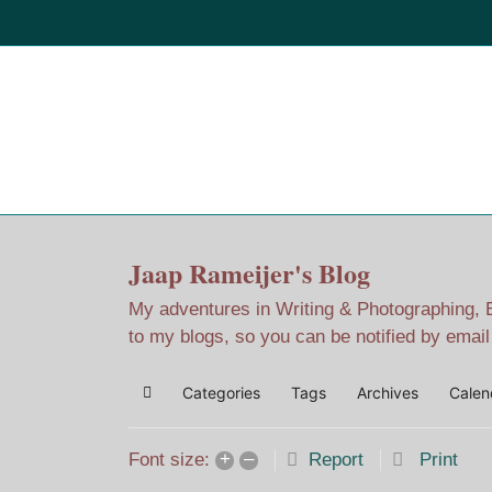
Home
Jaap Adventures
Jaap Rameijer's Blog
My adventures in Writing & Photographing, Ev
to my blogs, so you can be notified by emai
Categories
Tags
Archives
Calen
Home
+
–
Report
Print
Font size: