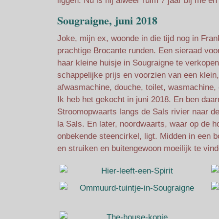
liggen. Nu is hij alweer ruim 7 jaar bij me en
Sougraigne, juni 2018
Joke, mijn ex, woonde in die tijd nog in Fra
prachtige Brocante runden. Een sieraad voo
haar kleine huisje in Sougraigne te verkopen
schappelijke prijs en voorzien van een klein,
afwasmachine, douche, toilet, wasmachine, g
Ik heb het gekocht in juni 2018. En ben da
Stroomopwaarts langs de Sals rivier naar de
la Sals. En later, noordwaarts, waar op de h
onbekende steencirkel, ligt. Midden in een
en struiken en buitengewoon moeilijk te vind