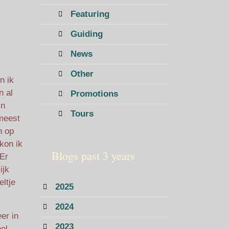
Featuring
Guiding
News
Other
n ik
n al
Promotions
jn
Tours
 meest
n op
kon ik
Blogs past 3 years
 Er
ijk
ltje
2025
2024
er in
2023
el