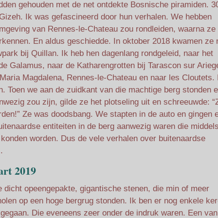
dden gehouden met de net ontdekte Bosnische piramiden. 3
n Gizeh. Ik was gefascineerd door hun verhalen. We hebben
 omgeving van Rennes-le-Chateau zou rondleiden, waarna ze
rkennen. En aldus geschiedde. In oktober 2018 kwamen ze 
park bij Quillan. Ik heb hen dagenlang rondgeleid, naar het
de Galamus, naar de Katharengrotten bij Tarascon sur Arieg
n Maria Magdalena, Rennes-le-Chateau en naar les Cloutets.
h. Toen we aan de zuidkant van die machtige berg stonden 
wezig zou zijn, gilde ze het plotseling uit en schreeuwde: “
den!” Ze was doodsbang. We stapten in de auto en gingen e
uitenaardse entiteiten in de berg aanwezig waren die middel
urd konden worden. Dus de vele verhalen over buitenaardse
.
art 2019
 dicht opeengepakte, gigantische stenen, die min of meer
cholen op een hoge bergrug stonden. Ik ben er nog enkele ke
 gegaan. Die eveneens zeer onder de indruk waren. Een van