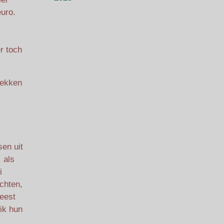
euro.
r toch
rekken
en uit
 als
i
achten,
meest
ik hun