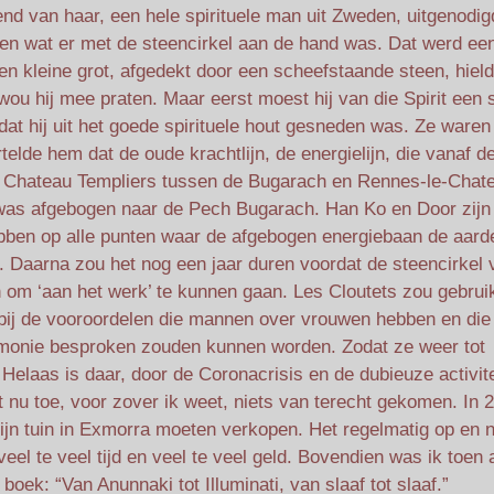
iend van haar, een hele spirituele man uit Zweden, uitgenodi
en wat er met de steencirkel aan de hand was. Dat werd ee
een kleine grot, afgedekt door een scheefstaande steen, hield
wou hij mee praten. Maar eerst moest hij van die Spirit een 
dat hij uit het goede spirituele hout gesneden was. Ze waren
rtelde hem dat de oude krachtlijn, de energielijn, die vanaf d
t Chateau Templiers tussen de Bugarach en Rennes-le-Chat
n was afgebogen naar de Pech Bugarach. Han Ko en Door zijn
bben op alle punten waar de afgebogen energiebaan de aard
. Daarna zou het nog een jaar duren voordat de steencirkel 
om ‘aan het werk’ te kunnen gaan. Les Cloutets zou gebrui
bij de vooroordelen die mannen over vrouwen hebben en die
monie besproken zouden kunnen worden. Zodat ze weer tot
Helaas is daar, door de Coronacrisis en de dubieuze activit
ot nu toe, voor zover ik weet, niets van terecht gekomen. In 
n mijn tuin in Exmorra moeten verkopen. Het regelmatig op en 
eel te veel tijd en veel te veel geld. Bovendien was ik toen 
oek: “Van Anunnaki tot Illuminati, van slaaf tot slaaf.”