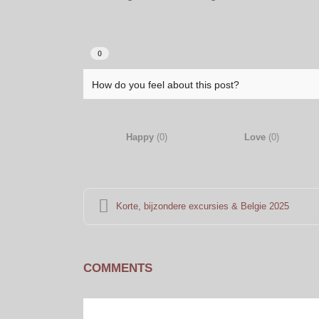
0
How do you feel about this post?
Happy
(
0
)
Love
(
0
)
Korte, bijzondere excursies & Belgie 2025
COMMENTS