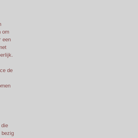
n
n om
r een
met
rlijk.
rce de
bomen
 die
f bezig