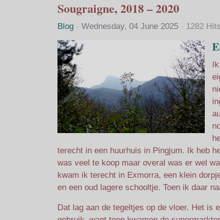
Sougraigne, 2018 – 2020
Blog
Wednesday, 04 June 2025
1282 Hit
E
Ik
ei
ni
in
au
no
he
terecht in een huurhuis in Pingjum. Ik heb h
was veel te koop maar overal was er wel wat.
kwam ik terecht in Exmorra, een klein dorpj
en een oud lagere schooltje. Toen ik daar na
Dat lag aan de tegeltjes op de vloer. Het is
gebruik, want toen kwamen de supermarkten