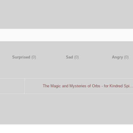
Surprised
(
0
)
Sad
(
0
)
Angry
(
0
)
The Magic and Mysteries of Orbs - for Kindred Spi...