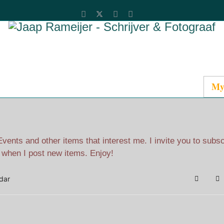
Catalog
Media
About Jaap
Contact
My
ents and other items that interest me. I invite you to subs
l when I post new items. Enjoy!
dar
Search
Su