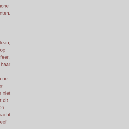
hone
nten,
teau,
 op
feer.
 haar
 net
or
 niet
 dit
en
nacht
leef