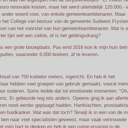
uro renovatie kosten, maar het werd uiteindelijk 120.000,- 
en ander woord voor, van enkele gemeenteambtenaren. Maar
e het College van bestuur van de gemeente Sudwest Fryslan
jken van het voorstel van hun gemeenteambtenaren. Wat is e
 lijkt wel een ziekte, of is het geldingsdrang?
was een grote bouwplaats. Pas eind 2016 kon ik mijn huis bet
ullen, waaronder 6.000 boeken, af te leveren.
inhoud van 750 kubieke meters, ingericht. En heb ik het
 Daar hebben veel groepen van gebruik gemaakt, vooral mens
oor ouderen. Soms leidde dat tot emotionele momenten. “Oh,
enz. Er gebeurde nog iets anders. Opeens ging ik aan allerle
 jaren nooit eerder geplaagd hadden. Hartklachten, prostaatkl
 en huidkanker. Wat was dat toch? Terwijl ik in een van de 
ben naar veel specialisten geweest, maar vaak vertrouwde 
t mijn hart te denken en heb ik een ruime ervaring in de