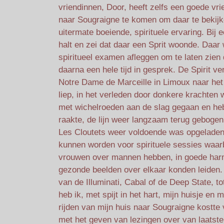
vriendinnen, Door, heeft zelfs een goede vr
naar Sougraigne te komen om daar te bekijk
uitermate boeiende, spirituele ervaring. Bij 
halt en zei dat daar een Sprit woonde. Daar 
spiritueel examen afleggen om te laten zien 
daarna een hele tijd in gesprek. De Spirit ve
Notre Dame de Marceille in Limoux naar he
liep, in het verleden door donkere krachte
met wichelroeden aan de slag gegaan en he
raakte, de lijn weer langzaam terug gebogen
Les Cloutets weer voldoende was opgeladen 
kunnen worden voor spirituele sessies waar
vrouwen over mannen hebben, in goede har
gezonde beelden over elkaar konden leiden. 
van de Illuminati, Cabal of de Deep State, t
heb ik, met spijt in het hart, mijn huisje e
rijden van mijn huis naar Sougraigne kostte v
met het geven van lezingen over van laatste b