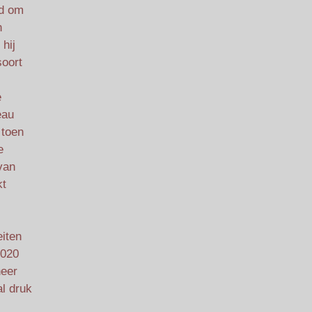
gd om
n
 hij
soort
e
eau
 toen
e
van
kt
eiten
2020
neer
al druk