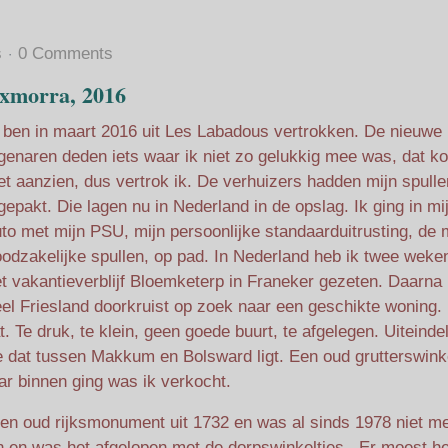
s
0 Comments
xmorra, 2016
 ben in maart 2016 uit Les Labadous vertrokken. De nieuwe
genaren deden iets waar ik niet zo gelukkig mee was, dat ko
et aanzien, dus vertrok ik. De verhuizers hadden mijn spulle
gepakt. Die lagen nu in Nederland in de opslag. Ik ging in mi
to met mijn PSU, mijn persoonlijke standaarduitrusting, de
odzakelijke spullen, op pad. In Nederland heb ik twee weke
t vakantieverblijf Bloemketerp in Franeker gezeten. Daarna 
eel Friesland doorkruist op zoek naar een geschikte woning.
 Te druk, te klein, geen goede buurt, te afgelegen. Uiteindel
e dat tussen Makkum en Bolsward ligt. Een oud grutterswinke
ar binnen ging was ik verkocht.
 een oud rijksmonument uit 1732 en was al sinds 1978 niet me
 en was het afgelopen met de dorpswinkeltjes. Er moest he