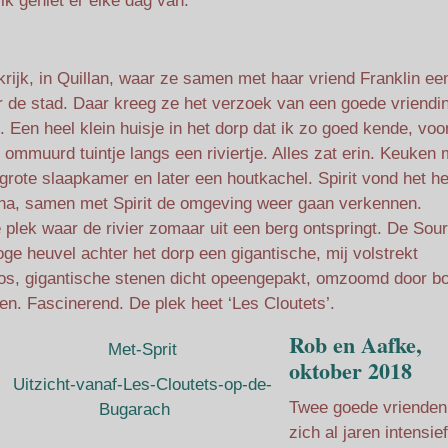
 ik geniet er elke dag van.
nkrijk, in Quillan, waar ze samen met haar vriend Franklin ee
r de stad. Daar kreeg ze het verzoek van een goede vriendi
. Een heel klein huisje in het dorp dat ik zo goed kende, voo
 ommuurd tuintje langs een riviertje. Alles zat erin. Keuken 
rote slaapkamer en later een houtkachel. Spirit vond het hee
arna, samen met Spirit de omgeving weer gaan verkennen.
 plek waar de rivier zomaar uit een berg ontspringt. De Sou
oge heuvel achter het dorp een gigantische, mij volstrekt
 bos, gigantische stenen dicht opeengepakt, omzoomd door 
en. Fascinerend. De plek heet ‘Les Cloutets’.
Rob en Aafke,
oktober 2018
Twee goede vrienden
zich al jaren intensie