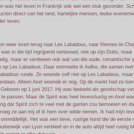
n was het leven in Frankrijk ook wel een stuk gezonder. Sc
ucten direct van het land, hartelijke mensen, leuke eveneme
der leven.
oon weer even terug naar Les Labadous, naar Rennes-le-Cha
as in die tijd ingrijpend verbouwd, niet op zijn Duits, maar
nodig, maar er verdween ook wat van die oude, romantische s
n op Les Labadous. Daar ontmoette ik Aafke, die samen met
abadous runde. Ze woonde zelf niet op Les Labadous, maar
andaan. Alleen Axel woonde er nog. Op de markt had ze toen
 Geboren op 1 juni 2017. Hij was bedoeld als gezelschap vo
e passen. Maar de Spirit was heel levenslustig en Axel was
ng dat Spirit zich te veel met de gasten zou bemoeien en dat
 vroeg ze aan mij of ik hem over wilde nemen. Ik had mijn lev
onmiddellijk. Het was een lieve, rustige hond die de eerste 
itenwijk van Lyon verbleef en in de auto altijd heel rustig b