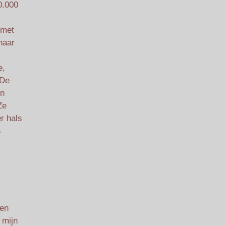
0.000
 met
naar
e,
 De
en
Ze
r hals
s
ren
 mijn