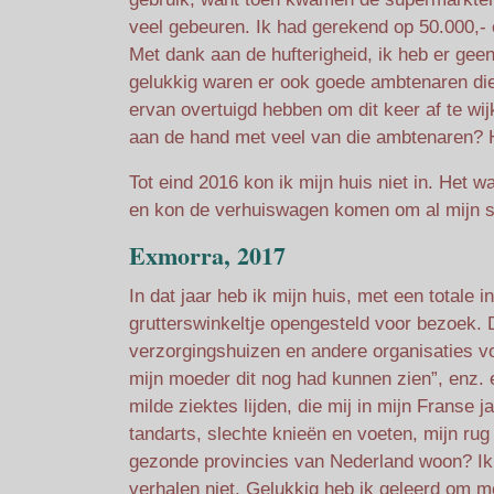
veel gebeuren. Ik had gerekend op 50.000,- e
Met dank aan de hufterigheid, ik heb er ge
gelukkig waren er ook goede ambtenaren di
ervan overtuigd hebben om dit keer af te wi
aan de hand met veel van die ambtenaren? Het
Tot eind 2016 kon ik mijn huis niet in. Het 
en kon de verhuiswagen komen om al mijn sp
Exmorra, 2017
In dat jaar heb ik mijn huis, met een totale 
grutterswinkeltje opengesteld voor bezoek.
verzorgingshuizen en andere organisaties v
mijn moeder dit nog had kunnen zien”, enz. 
milde ziektes lijden, die mij in mijn Franse
tandarts, slechte knieën en voeten, mijn rug
gezonde provincies van Nederland woon? Ik 
verhalen niet. Gelukkig heb ik geleerd om me