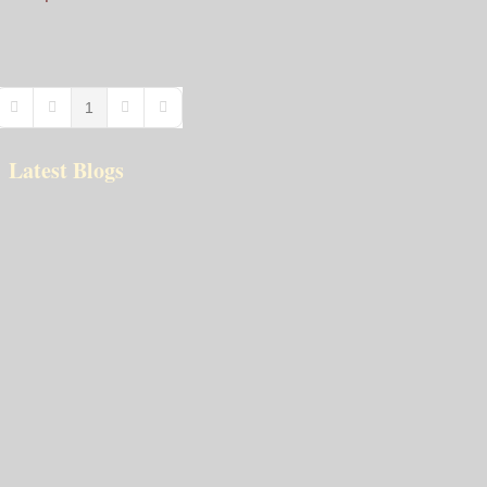
1
First Page
Previous Page
Next Page
Last Page
Latest Blogs