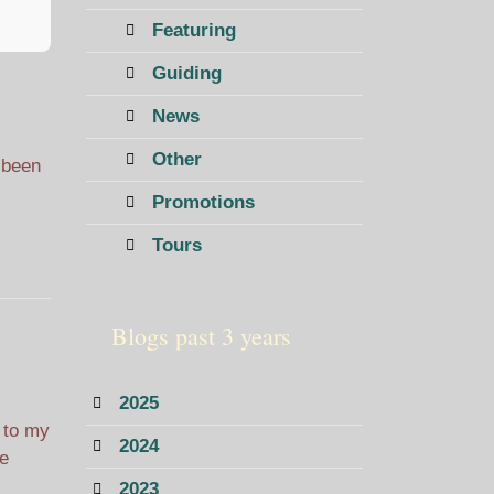
Featuring
Guiding
News
Other
 been
Promotions
Tours
Blogs past 3 years
2025
g to my
2024
be
2023