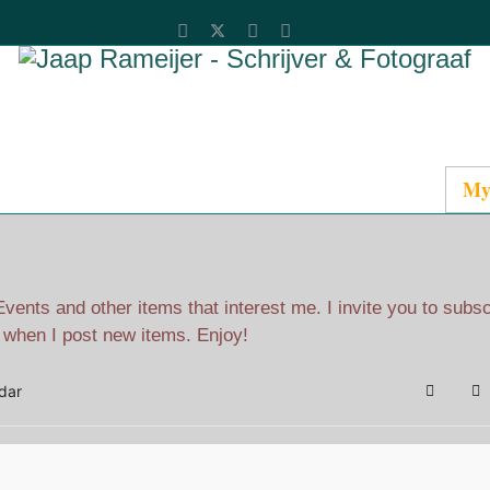
Catalog
Media
About Jaap
Contact
My
ents and other items that interest me. I invite you to subs
l when I post new items. Enjoy!
dar
Search
Su