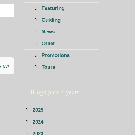
Featuring
Guiding
News
Other
Promotions
 view
Tours
Blogs past 3 years
2025
2024
2023