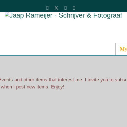
Catalog
Media
About Jaap
Contact
My
ents and other items that interest me. I invite you to subs
l when I post new items. Enjoy!