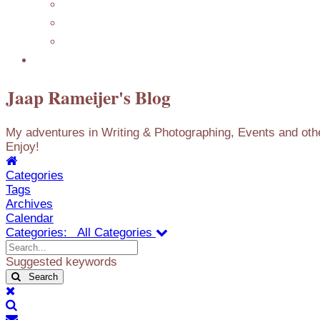
Featuring
Mijn Nederlandse Blog
Blog Archive
Presentations
Jaap Rameijer's Blog
My adventures in Writing & Photographing, Events and other
Enjoy!
Home
Categories
Tags
Archives
Calendar
Categories:
All Categories
Search...
Suggested keywords
Search
x
Search
Subscribe