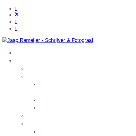
Home
Jaap Adventures
Products
My Services
Writing Columns or
Features
Presenting/Lecturing
Giving interviews
My Events
Testimonials/Reviews
Submit Testimonial