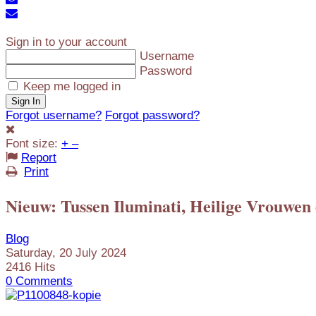
to
Unsubscribe
Sign
blog
from
In
blog
Sign in to your account
Username
Password
Keep me logged in
Sign In
Forgot username?
Forgot password?
Font size:
+
–
Report
Print
Nieuw: Tussen Iluminati, Heilige Vrouwen
Blog
Saturday, 20 July 2024
2416 Hits
0 Comments