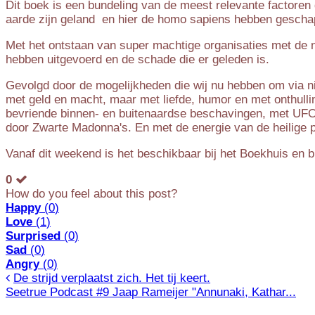
Dit boek is een bundeling van de meest relevante factoren 
aarde zijn geland en hier de homo sapiens hebben gescha
Met het ontstaan van super machtige organisaties met de na
hebben uitgevoerd en de schade die er geleden is.
Gevolgd door de mogelijkheden die wij nu hebben om via 
met geld en macht, maar met liefde, humor en met onthulli
bevriende binnen- en buitenaardse beschavingen, met UFO's
door Zwarte Madonna's. En met de energie van de heilige p
Vanaf dit weekend is het beschikbaar bij het Boekhuis en b
0
How do you feel about this post?
Happy
(
0
)
Love
(
1
)
Surprised
(
0
)
Sad
(
0
)
Angry
(
0
)
De strijd verplaatst zich. Het tij keert.
Seetrue Podcast #9 Jaap Rameijer "Annunaki, Kathar...