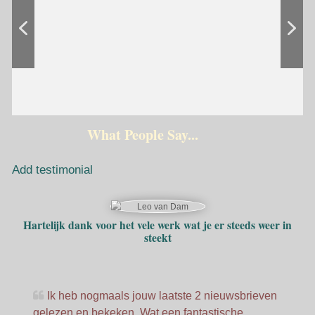
Interview - The Trueman Show
Columns or Features
Mary Magdalene
Presentations
#82
What People Say...
Add testimonial
Hartelijk dank voor het vele werk wat je er steeds weer in
steekt
Ik heb nogmaals jouw laatste 2 nieuwsbrieven
gelezen en bekeken. Wat een fantastische