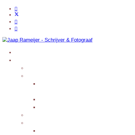
Home
Jaap Adventures
Products
My Services
Writing Columns or
Features
Presenting/Lecturing
Giving interviews
My Events
Testimonials/Reviews
Submit Testimonial