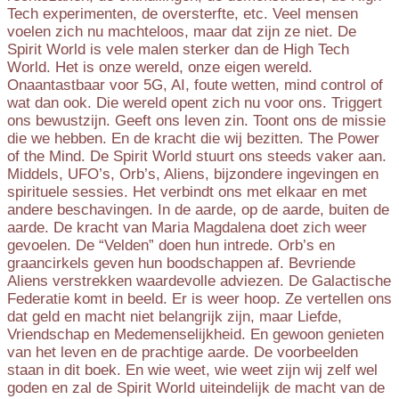
Tech experimenten, de oversterfte, etc. Veel mensen
voelen zich nu machteloos, maar dat zijn ze niet. De
Spirit World is vele malen sterker dan de High Tech
World. Het is onze wereld, onze eigen wereld.
Onaantastbaar voor 5G, AI, foute wetten, mind control of
wat dan ook. Die wereld opent zich nu voor ons. Triggert
ons bewustzijn. Geeft ons leven zin. Toont ons de missie
die we hebben. En de kracht die wij bezitten. The Power
of the Mind. De Spirit World stuurt ons steeds vaker aan.
Middels, UFO’s, Orb’s, Aliens, bijzondere ingevingen en
spirituele sessies. Het verbindt ons met elkaar en met
andere beschavingen. In de aarde, op de aarde, buiten de
aarde. De kracht van Maria Magdalena doet zich weer
gevoelen. De “Velden” doen hun intrede. Orb’s en
graancirkels geven hun boodschappen af. Bevriende
Aliens verstrekken waardevolle adviezen. De Galactische
Federatie komt in beeld. Er is weer hoop. Ze vertellen ons
dat geld en macht niet belangrijk zijn, maar Liefde,
Vriendschap en Medemenselijkheid. En gewoon genieten
van het leven en de prachtige aarde. De voorbeelden
staan in dit boek. En wie weet, wie weet zijn wij zelf wel
goden en zal de Spirit World uiteindelijk de macht van de