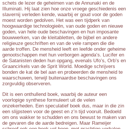
schets de lezer de geheimen van de Annunaki en de
Illuminati. Hij laat zien hoe onze vroege geschiedenis een
slavernij verleden kende, waarbij er goud voor de goden
moest worden gedolven. Het was een tijdperk van
hoogwaardige technologieën, van oude goden en nieuwe
goden, van hele oude beschavingen en hun imposante
bouwwerken, van de kleitabletten, de bijbel en andere
religieuze geschriften en van de vele rampen die die
aarde troffen. De mensheid leeft en leefde onder geheime
genootschappen met hun verborgen agenda’s. Lucifer en
de Satanisten deden hun opgang, evenals Ufo’s, Orb’s en
Graancirkels van de Sprit World. Moedige schrijvers
bonden de kat de bel aan en probeerden de mensheid te
waarschuwen, terwijl buitenaardse beschavingen ons
zorgvuldig observeren.
Dit is een onthullend boek, waarbij de auteur een
voorlopige synthese formuleert uit de velen
onzekerheden. Een speculatief boek dus, maar in die zin
een slijpsteen voor de geest en z’n tijd vooruit. Bedoeld
om ons wakker te schudden en ons bewust te maken van
de gevaren die de aarde bedreigen. Maar Rameijer
schreef ook een boek vol hoop, met prachtige verhalen