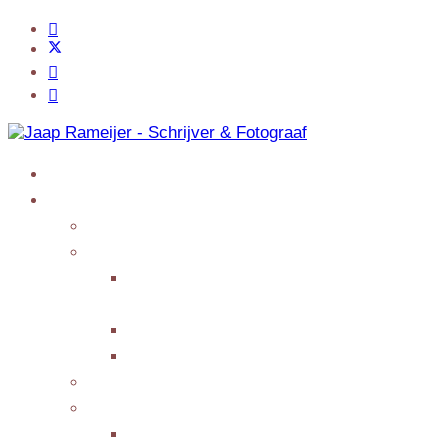
Home
Jaap Adventures
Products
My Services
Writing Columns or
Features
Presenting/Lecturing
Giving interviews
My Events
Testimonials/Reviews
Submit Testimonial