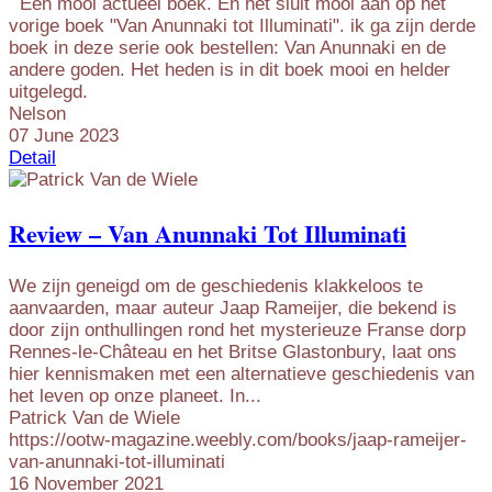
Een mooi actueel boek. En het sluit mooi aan op het
vorige boek "Van Anunnaki tot Illuminati". ik ga zijn derde
boek in deze serie ook bestellen: Van Anunnaki en de
andere goden. Het heden is in dit boek mooi en helder
uitgelegd.
Nelson
07 June 2023
Detail
Review – Van Anunnaki Tot Illuminati
We zijn geneigd om de geschiedenis klakkeloos te
aanvaarden, maar auteur Jaap Rameijer, die bekend is
door zijn onthullingen rond het mysterieuze Franse dorp
Rennes-le-Château en het Britse Glastonbury, laat ons
hier kennismaken met een alternatieve geschiedenis van
het leven op onze planeet. In...
Patrick Van de Wiele
https://ootw-magazine.weebly.com/books/jaap-rameijer-
van-anunnaki-tot-illuminati
16 November 2021