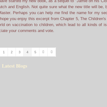
have started my new book, as a sequel to "Jamie on his Clo
tch and English. Not quite sure what the new title will be, b
Master. Perhaps you can help me find the name for my seq
 hope you enjoy this excerpt from Chapter 5, The Children's
orld on vaccination to children, which lead to all kinds of i
reciate your comments and vote.
1
2
3
4
5
e
vious Page
Next Page
Last Page
Latest Blogs