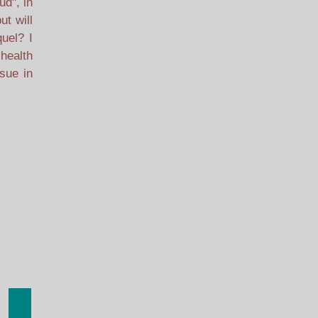
ud", in
ut will
uel? I
 health
ssue in