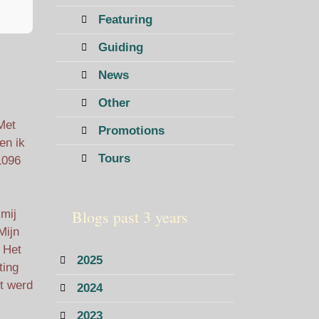
Featuring
Guiding
News
Other
 Met
Promotions
en ik
Tours
1096
Blogs past 3 years
 mij
 Mijn
 Het
2025
ting
t werd
2024
2023