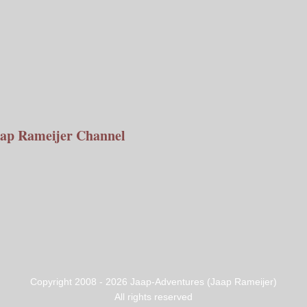
ap Rameijer Channel
Copyright 2008 -
2026
Jaap-Adventures (Jaap Rameijer)
All rights reserved