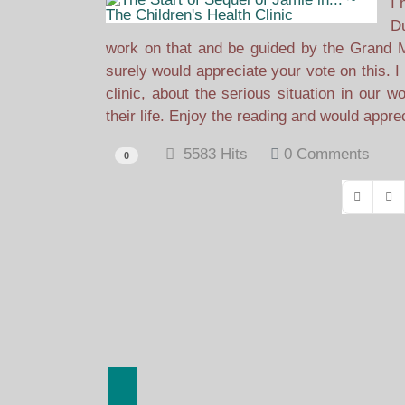
I 
Du
work on that and be guided by the Grand 
surely would appreciate your vote on this. I
clinic, about the serious situation in our w
their life. Enjoy the reading and would app
5583 Hits
0 Comments
0
First Pag
Pre