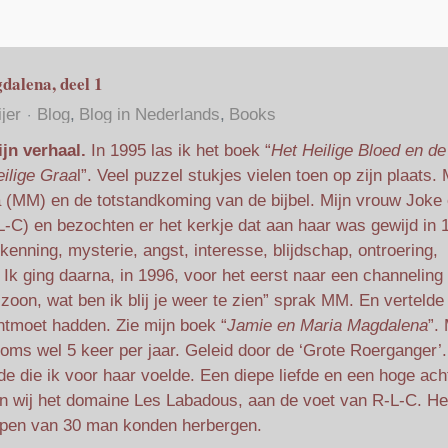
alena, deel 1
jer
Blog
Blog in Nederlands
Books
jn verhaal.
In 1995 las ik het boek “
Het Heilige Bloed en de
ilige
Graa
l”. Veel puzzel stukjes vielen toen op zijn plaats.
(MM) en de totstandkoming van de bijbel. Mijn vrouw Joke 
-C) en bezochten er het kerkje dat aan haar was gewijd in 
nning, mysterie, angst, interesse, blijdschap, ontroering,
k ging daarna, in 1996, voor het eerst naar een channeling
zoon, wat ben ik blij je weer te zien” sprak MM. En vertelde
ontmoet hadden. Zie mijn boek “
Jamie en Maria Magdalena
”.
oms wel 5 keer per jaar. Geleid door de ‘Grote Roerganger’.
de die ik voor haar voelde. Een diepe liefde en een hoge ach
n wij het domaine Les Labadous, aan de voet van R-L-C. He
epen van 30 man konden herbergen.