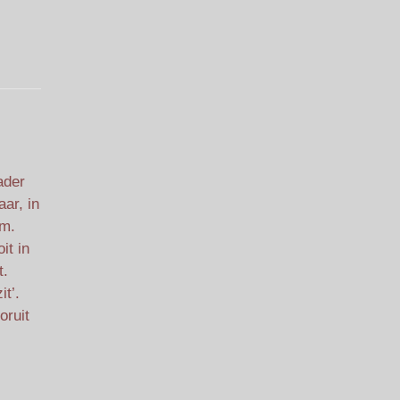
ader
aar, in
am.
it in
t.
t’.
oruit