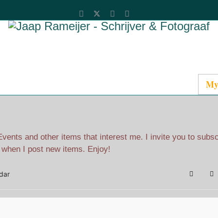
Catalog
Media
About Jaap
Contact
My
ents and other items that interest me. I invite you to subs
l when I post new items. Enjoy!
dar
Search
Su