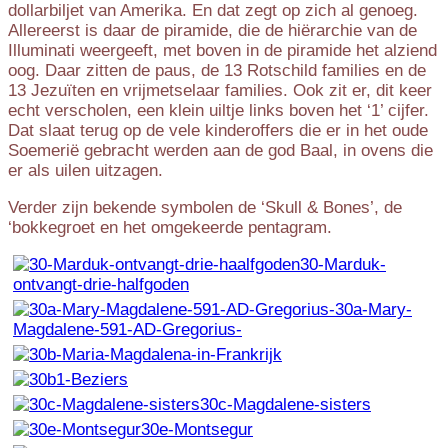
dollarbiljet van Amerika. En dat zegt op zich al genoeg.
Allereerst is daar de piramide, die de hiërarchie van de
Illuminati weergeeft, met boven in de piramide het alziend
oog. Daar zitten de paus, de 13 Rotschild families en de
13 Jezuïten en vrijmetselaar families. Ook zit er, dit keer
echt verscholen, een klein uiltje links boven het ‘1’ cijfer.
Dat slaat terug op de vele kinderoffers die er in het oude
Soemerië gebracht werden aan de god Baal, in ovens die
er als uilen uitzagen.
Verder zijn bekende symbolen de ‘Skull & Bones’, de
‘bokkegroet en het omgekeerde pentagram.
30-Marduk-
ontvangt-drie-halfgoden
30a-Mary-
Magdalene-591-AD-Gregorius-
30c-Magdalene-sisters
30e-Montsegur