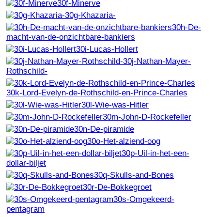
30f-Minerve
30g-Khazaria-
30h-De-
macht-van-de-onzichtbare-bankiers
30i-Lucas-Hollert
30j-Nathan-Mayer-
Rothschild-
30k-Lord-Evelyn-de-Rothschild-en-Prince-Charles
30l-Wie-was-Hitler
30m-John-D-Rockefeller
30n-De-piramide
30o-Het-alziend-oog
30p-Uil-in-het-een-
dollar-biljet
30q-Skulls-and-Bones
30r-De-Bokkegroet
30s-Omgekeerd-
pentagram