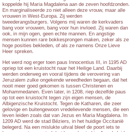
koppelde hij Maria Magdalena aan de zeven hoofdzonden.
En marginaliseerde zo niet alleen deze vrouw, maar alle
vrouwen in West-Europa. Zij werden
tweederangsburgers. Volgens mij waren de kerkvaders
bang voor vrouwen, bang voor hun invloed. Zij waren dan
ook, in mijn ogen, geen echte mannen. En angstige
mensen kunnen rare bokkesprongen maken, zeker als ze
hoge posities bekleden, of als ze namens Onze Lieve
Heer spreken.
Het werd nog erger toen paus Innocentius III, in 1195 AD
opriep tot een kruistocht naar het Heilige Land. Daarbij
werden onderweg en vooral tijdens de verovering van
Jeruzalem zulke ongekende wreedheden begaan, dat het
nooit meer goed gekomen is tussen Christenen en
Mohammedanen. Even later, in 1208, riep dezelfde paus
op tot een kruistocht tegen zijn eigen mensen, de
Albigenzische Kruistocht. Tegen de Katharen, die zeer
gelovige en buitengewoon vredelievende mensen, die een
leven leiden zoals dat van Jezus en Maria Magdalena. In
1209 AD werd de stad Béziers, in het huidige Occitanië
belegerd. Na een mislukte uitval bleef de poort iets te