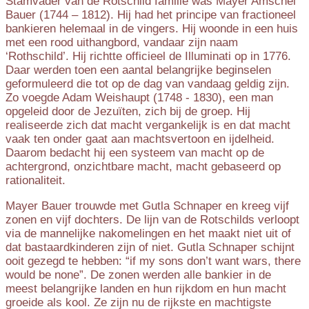
Stamvader van de Rotschild familie was Mayer Amschel
Bauer (1744 – 1812). Hij had het principe van fractioneel
bankieren helemaal in de vingers. Hij woonde in een huis
met een rood uithangbord, vandaar zijn naam
‘Rothschild’. Hij richtte officieel de Illuminati op in 1776.
Daar werden toen een aantal belangrijke beginselen
geformuleerd die tot op de dag van vandaag geldig zijn.
Zo voegde Adam Weishaupt (1748 - 1830), een man
opgeleid door de Jezuïten, zich bij de groep. Hij
realiseerde zich dat macht vergankelijk is en dat macht
vaak ten onder gaat aan machtsvertoon en ijdelheid.
Daarom bedacht hij een systeem van macht op de
achtergrond, onzichtbare macht, macht gebaseerd op
rationaliteit.
Mayer Bauer trouwde met Gutla Schnaper en kreeg vijf
zonen en vijf dochters. De lijn van de Rotschilds verloopt
via de mannelijke nakomelingen en het maakt niet uit of
dat bastaardkinderen zijn of niet. Gutla Schnaper schijnt
ooit gezegd te hebben: “if my sons don’t want wars, there
would be none”. De zonen werden alle bankier in de
meest belangrijke landen en hun rijkdom en hun macht
groeide als kool. Ze zijn nu de rijkste en machtigste