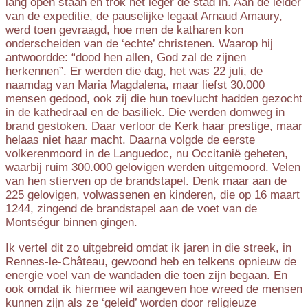
lang open staan en trok het leger de stad in. Aan de leider
van de expeditie, de pauselijke legaat Arnaud Amaury,
werd toen gevraagd, hoe men de katharen kon
onderscheiden van de ‘echte’ christenen. Waarop hij
antwoordde: “dood hen allen, God zal de zijnen
herkennen”. Er werden die dag, het was 22 juli, de
naamdag van Maria Magdalena, maar liefst 30.000
mensen gedood, ook zij die hun toevlucht hadden gezocht
in de kathedraal en de basiliek. Die werden domweg in
brand gestoken. Daar verloor de Kerk haar prestige, maar
helaas niet haar macht. Daarna volgde de eerste
volkerenmoord in de Languedoc, nu Occitanië geheten,
waarbij ruim 300.000 gelovigen werden uitgemoord. Velen
van hen stierven op de brandstapel. Denk maar aan de
225 gelovigen, volwassenen en kinderen, die op 16 maart
1244, zingend de brandstapel aan de voet van de
Montségur binnen gingen.
Ik vertel dit zo uitgebreid omdat ik jaren in die streek, in
Rennes-le-Château, gewoond heb en telkens opnieuw de
energie voel van de wandaden die toen zijn begaan. En
ook omdat ik hiermee wil aangeven hoe wreed de mensen
kunnen zijn als ze ‘geleid’ worden door religieuze