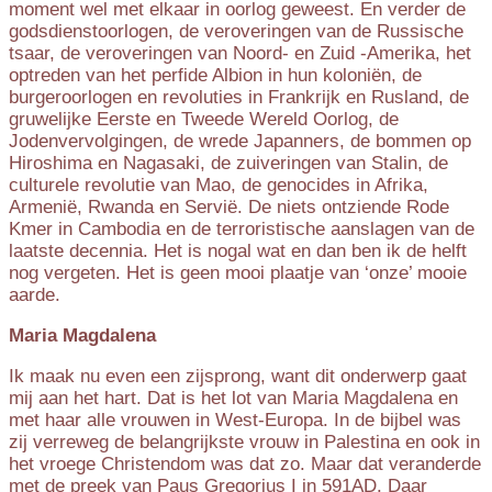
moment wel met elkaar in oorlog geweest. En verder de
godsdienstoorlogen, de veroveringen van de Russische
tsaar, de veroveringen van Noord- en Zuid -Amerika, het
optreden van het perfide Albion in hun koloniën, de
burgeroorlogen en revoluties in Frankrijk en Rusland, de
gruwelijke Eerste en Tweede Wereld Oorlog, de
Jodenvervolgingen, de wrede Japanners, de bommen op
Hiroshima en Nagasaki, de zuiveringen van Stalin, de
culturele revolutie van Mao, de genocides in Afrika,
Armenië, Rwanda en Servië. De niets ontziende Rode
Kmer in Cambodia en de terroristische aanslagen van de
laatste decennia. Het is nogal wat en dan ben ik de helft
nog vergeten. Het is geen mooi plaatje van ‘onze’ mooie
aarde.
Maria Magdalena
Ik maak nu even een zijsprong, want dit onderwerp gaat
mij aan het hart. Dat is het lot van Maria Magdalena en
met haar alle vrouwen in West-Europa. In de bijbel was
zij verreweg de belangrijkste vrouw in Palestina en ook in
het vroege Christendom was dat zo. Maar dat veranderde
met de preek van Paus Gregorius I in 591AD. Daar