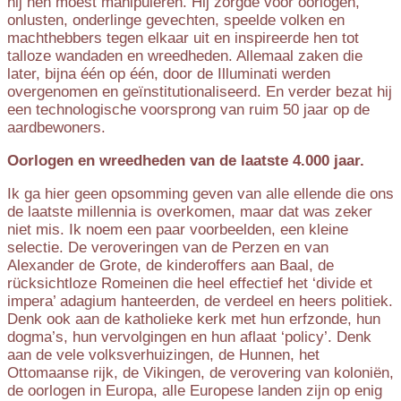
hij hen moest manipuleren. Hij zorgde voor oorlogen,
onlusten, onderlinge gevechten, speelde volken en
machthebbers tegen elkaar uit en inspireerde hen tot
talloze wandaden en wreedheden. Allemaal zaken die
later, bijna één op één, door de Illuminati werden
overgenomen en geïnstitutionaliseerd. En verder bezat hij
een technologische voorsprong van ruim 50 jaar op de
aardbewoners.
Oorlogen en wreedheden van de laatste 4.000 jaar.
Ik ga hier geen opsomming geven van alle ellende die ons
de laatste millennia is overkomen, maar dat was zeker
niet mis. Ik noem een paar voorbeelden, een kleine
selectie. De veroveringen van de Perzen en van
Alexander de Grote, de kinderoffers aan Baal, de
rücksichtloze Romeinen die heel effectief het ‘divide et
impera’ adagium hanteerden, de verdeel en heers politiek.
Denk ook aan de katholieke kerk met hun erfzonde, hun
dogma’s, hun vervolgingen en hun aflaat ‘policy’. Denk
aan de vele volksverhuizingen, de Hunnen, het
Ottomaanse rijk, de Vikingen, de verovering van koloniën,
de oorlogen in Europa, alle Europese landen zijn op enig