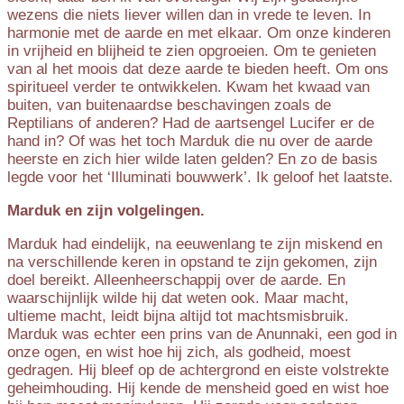
wezens die niets liever willen dan in vrede te leven. In
harmonie met de aarde en met elkaar. Om onze kinderen
in vrijheid en blijheid te zien opgroeien. Om te genieten
van al het moois dat deze aarde te bieden heeft. Om ons
spiritueel verder te ontwikkelen. Kwam het kwaad van
buiten, van buitenaardse beschavingen zoals de
Reptilians of anderen? Had de aartsengel Lucifer er de
hand in? Of was het toch Marduk die nu over de aarde
heerste en zich hier wilde laten gelden? En zo de basis
legde voor het ‘Illuminati bouwwerk’. Ik geloof het laatste.
Marduk en zijn volgelingen.
Marduk had eindelijk, na eeuwenlang te zijn miskend en
na verschillende keren in opstand te zijn gekomen, zijn
doel bereikt. Alleenheerschappij over de aarde. En
waarschijnlijk wilde hij dat weten ook. Maar macht,
ultieme macht, leidt bijna altijd tot machtsmisbruik.
Marduk was echter een prins van de Anunnaki, een god in
onze ogen, en wist hoe hij zich, als godheid, moest
gedragen. Hij bleef op de achtergrond en eiste volstrekte
geheimhouding. Hij kende de mensheid goed en wist hoe