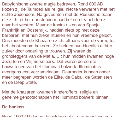
Babylonische zwarte magie bedreven. Rond 800 AD
kozen zij de Talmoed als religie, niet te verwarren met het
echte Jodendom. Na gevechten met de Russische tsaar
die zich tot het christendom had bekeerd, vluchtten zij
naar het westen. Maar de koninkrijken van Spanje,
Frankrijk en Oostenrijk, hadden niets op met deze
barbaren, met hun zieke rituelen en hun vreemde geloof.
Dus moesten de Khazaren zich, althans voor de vorm, tot
het christendom bekeren. Ze hielden hun bloedlijn echter
zuiver door onderling te trouwen. Zij waren de
grondleggers van de Mafia. Uit hun midden kwamen hoge
Jezuïten en Vrijmetselaars. Dat waren de eerste
bouwstenen van het Illuminati bolwerk. Illuminati is
overigens een verzamelnaam. Daaronder kunnen onder
meer begrepen worden de Elite, de Cabal, de Satanisten
en de Deep State.
Met de Khazaren kwamen kinderoffers, religie en
geheime genootschappen het Illuminati bolwerk binnen.
De banken
Rond 1600 AD deden de geldwisselaars in Engeland een