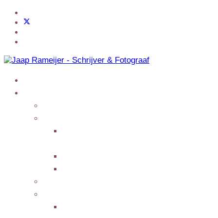
Home
Jaap Adventures
Products
My Services
Writing Columns or
Features
Presenting/Lecturing
Giving interviews
My Events
Testimonials/Reviews
Submit Testimonial