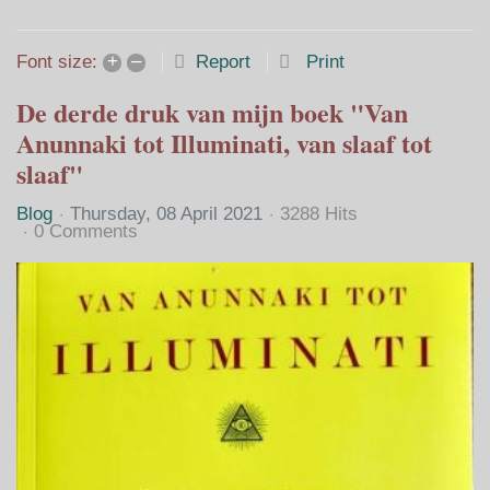
Home
Search
Subscribe to blo
Sign In
+
–
Report
Print
Font size:
De derde druk van mijn boek "Van
Anunnaki tot Illuminati, van slaaf tot
slaaf"
Blog
Thursday, 08 April 2021
3288 Hits
0 Comments