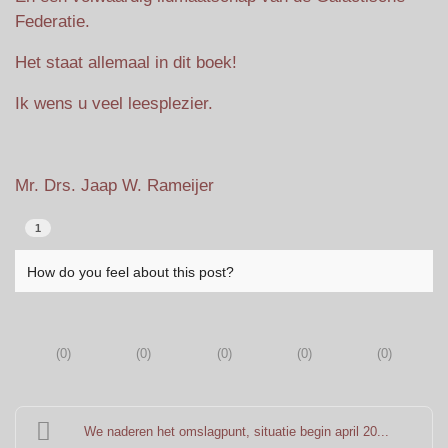
Federatie.
Het staat allemaal in dit boek!
Ik wens u veel leesplezier.
Mr. Drs. Jaap W. Rameijer
1
How do you feel about this post?
(
0
)
(
0
)
(
0
)
(
0
)
(
0
)
We naderen het omslagpunt, situatie begin april 20...