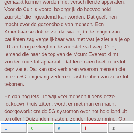
gemaakt kunnen worden met verschillende apparaten.
Voor de Cult is vooral belangrijk de hoeveelheid
zuurstof die ingeademd kan worden. Dat geeft hen
macht over de gezondheid van mensen. Een
Amerikaanse dokter zei dat wat hij in de longen van
patiënten zag vergelijkbaar was met wat je ziet als je op
10 km hoogte vliegt en de zuurstof valt weg. Of bij
iemand die naar de top van de Mount Everest klimt
zonder zuurstof apparaat. Dat fenomeen heet zuurstof
deprivatie. Dat kan ook verklaren waarom mensen die
in een 5G omgeving verkeren, last hebben van zuurstof
tekorten.
En dan nog iets. Terwijl veel mensen tijdens deze
lockdown thuis zitten, wordt er met man en macht
doorgewerkt om de 5G systemen over het hele land uit
te rollen! Duizenden masten, zonder toestemming. Op
dit moment worden er nog relatief weinig 5G apparaten
gebruikt. Dat is significant. Want hoe meer apparaten je