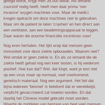
gelegd wordt, krijgt men 39.000 dollar. Als iemand
zuurstof nodig heeft, heeft men daar prima ‘non
invasive’ oxygen machines voor. Maar de medici
kregen opdracht om deze machines niet te gebruiken.
Maar om de patient te laten ‘crashen’ en hen direct aan
een ventilator, aan een beademingsapparaat te leggen.
Daar waren die enorme financiële incentives voor!
Nog even herhalen. Het lijkt erop dat mensen geen
immuniteit voor deze ziekte opbouwden. Waarom niet?
Wel omdat er geen ziekte is. En als ze iemand die de
ziekte heeft gehad nog een keer testen, is hij wederom
positief. Hoe kan dat? Wel, dat klopt, want je test niet
op een virus maar op normaal, veel voorkomend,
genetisch materiaal. Nog een argument. Het feit dat
bijna iedereen ‘besmet’ is betekent dat er wereldwijd,
verplicht gevaccineerd zal moeten worden. En dat
daarbij het Chinese model gebruikt moet worden.
Waarbij de middelen van bestaan van heel veel mensen