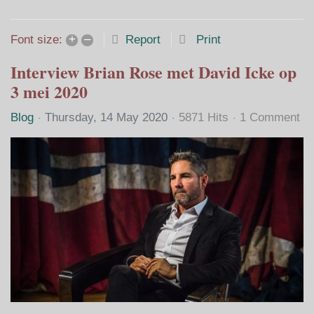
Home
Search
Subscribe to blo
Sign In
+
–
Report
Print
Font size:
Interview Brian Rose met David Icke op
3 mei 2020
Blog
Thursday, 14 May 2020
5871 Hits
1 Comment