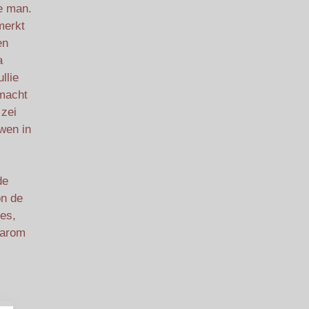
e man.
merkt
en
a
llie
 macht
 zei
uwen in
de
on de
les,
daarom