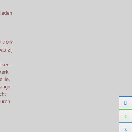
lieden
ze ZM’s
as zij
eken,
kerk
ille,
Maagd
cht
 uren