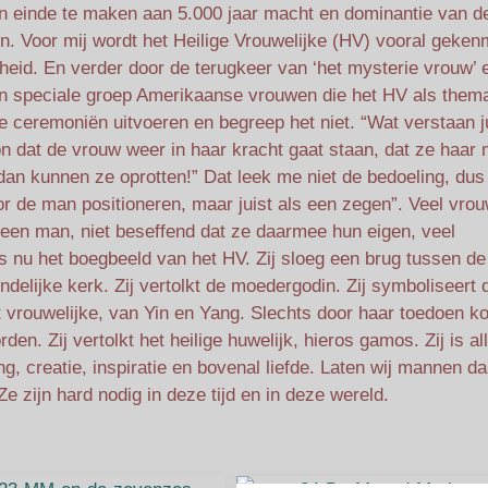
 einde te maken aan 5.000 jaar macht en dominantie van d
n. Voor mij wordt het Heilige Vrouwelijke (HV) vooral geken
sheid. En verder door de terugkeer van ‘het mysterie vrouw’ 
en speciale groep Amerikaanse vrouwen die het HV als them
e ceremoniën uitvoeren en begreep het niet. “Wat verstaan ju
n dat de vrouw weer in haar kracht gaat staan, dat ze haar
 dan kunnen ze oprotten!” Dat leek me niet de bedoeling, dus
oor de man positioneren, maar juist als een zegen”. Veel vro
s een man, niet beseffend dat ze daarmee hun eigen, veel
s nu het boegbeeld van het HV. Zij sloeg een brug tussen de
delijke kerk. Zij vertolkt de moedergodin. Zij symboliseert 
t vrouwelijke, van Yin en Yang. Slechts door haar toedoen k
n. Zij vertolkt het heilige huwelijk, hieros gamos. Zij is al
zing, creatie, inspiratie en bovenal liefde. Laten wij mannen 
e zijn hard nodig in deze tijd en in deze wereld.