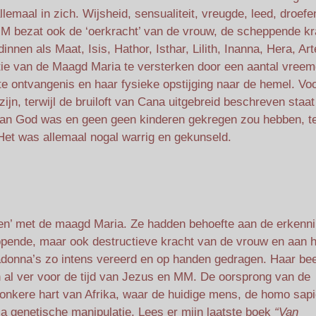
llemaal in zich. Wijsheid, sensualiteit, vreugde, leed, droefe
MM bezat ook de ‘oerkracht’ van de vrouw, de scheppende kr
innen als Maat, Isis, Hathor, Isthar, Lilith, Inanna, Hera, Ar
tie van de Maagd Maria te versterken door een aantal vree
te ontvangenis en haar fysieke opstijging naar de hemel. Vo
ijn, terwijl de bruiloft van Cana uitgebreid beschreven staat
van God was en geen geen kinderen gekregen zou hebben, te
Het was allemaal nogal warrig en gekunseld.
en’ met de maagd Maria. Ze hadden behoefte aan de erkenn
ppende, maar ook destructieve kracht van de vrouw en aan 
donna’s zo intens vereerd en op handen gedragen. Haar bee
n al ver voor de tijd van Jezus en MM. De oorsprong van de
 donkere hart van Afrika, waar de huidige mens, de homo sap
a genetische manipulatie. Lees er mijn laatste boek
“Van