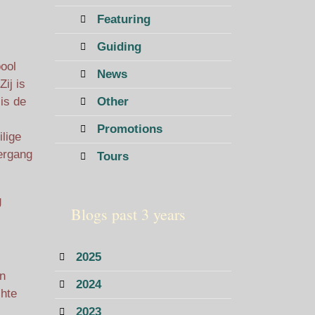
Featuring
Guiding
bool
News
ij is
is de
Other
Promotions
ilige
ergang
Tours
g
Blogs past 3 years
2025
n
2024
chte
2023