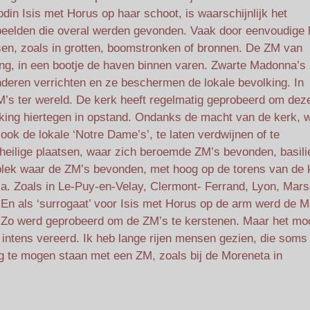
odin Isis met Horus op haar schoot, is waarschijnlijk het
 beelden die overal werden gevonden. Vaak door eenvoudige 
sen, zoals in grotten, boomstronken of bronnen. De ZM van
ng, in een bootje de haven binnen varen. Zwarte Madonna’s
nderen verrichten en ze beschermen de lokale bevolking. In
ZM’s ter wereld. De kerk heeft regelmatig geprobeerd om de
king hiertegen in opstand. Ondanks de macht van de kerk, w
ook de lokale ‘Notre Dame’s’, te laten verdwijnen of te
eilige plaatsen, waar zich beroemde ZM’s bevonden, basili
plek waar de ZM’s bevonden, met hoog op de torens van de 
. Zoals in Le-Puy-en-Velay, Clermont- Ferrand, Lyon, Marse
 En als ‘surrogaat’ voor Isis met Horus op de arm werd de 
 Zo werd geprobeerd om de ZM’s te kerstenen. Maar het mo
intens vereerd. Ik heb lange rijen mensen gezien, die soms
g te mogen staan met een ZM, zoals bij de Moreneta in