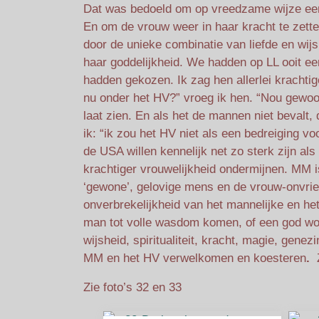
Dat was bedoeld om op vreedzame wijze een
En om de vrouw weer in haar kracht te zette
door de unieke combinatie van liefde en wij
haar goddelijkheid. We hadden op LL ooit e
hadden gekozen. Ik zag hen allerlei krachtig
nu onder het HV?” vroeg ik hen. “Nou gewoo
laat zien. En als het de mannen niet bevalt,
ik: “ik zou het HV niet als een bedreiging v
de USA willen kennelijk net zo sterk zijn al
krachtiger vrouwelijkheid ondermijnen. MM i
‘gewone’, gelovige mens en de vrouw-onvrien
onverbrekelijkheid van het mannelijke en he
man tot volle wasdom komen, of een god worde
wijsheid, spiritualiteit, kracht, magie, gene
MM en het HV verwelkomen en koesteren
.
Z
Zie foto’s 32 en 33