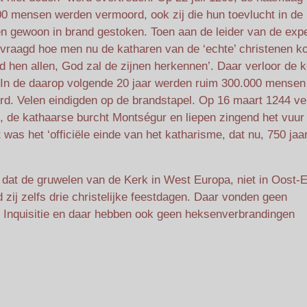
 mensen werden vermoord, ook zij die hun toevlucht in de
n gewoon in brand gestoken. Toen aan de leider van de expe
vraagd hoe men nu de katharen van de ‘echte’ christenen k
 hen allen, God zal de zijnen herkennen’. Daar verloor de 
. In de daarop volgende 20 jaar werden ruim 300.000 mensen
d. Velen eindigden op de brandstapel. Op 16 maart 1244 ver
 de kathaarse burcht Montségur en liepen zingend het vuur 
as het ‘officiële einde van het katharisme, dat nu, 750 jaar 
n dat de gruwelen van de Kerk in West Europa, niet in Oost-
ij zelfs drie christelijke feestdagen. Daar vonden geen
 Inquisitie en daar hebben ook geen heksenverbrandingen