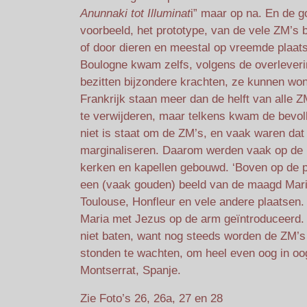
Anunnaki tot
Illuminat
i” maar op na. En de g
voorbeeld, het prototype, van de vele ZM’s
of door dieren en meestal op vreemde plaat
Boulogne kwam zelfs, volgens de overleveri
bezitten bijzondere krachten, ze kunnen wo
Frankrijk staan meer dan de helft van alle 
te verwijderen, maar telkens kwam de bevol
niet is staat om de ZM’s, en vaak waren dat 
marginaliseren. Daarom werden vaak op de h
kerken en kapellen gebouwd. ‘Boven op de 
een (vaak gouden) beeld van de maagd Maria
Toulouse, Honfleur en vele andere plaatsen.
Maria met Jezus op de arm geïntroduceerd.
niet baten, want nog steeds worden de ZM’s 
stonden te wachten, om heel even oog in oo
Montserrat, Spanje.
Zie Foto’s 26, 26a, 27 en 28