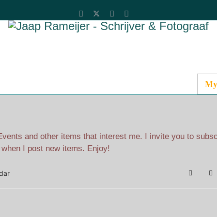
Catalog
Media
About Jaap
Contact
My
ents and other items that interest me. I invite you to subs
l when I post new items. Enjoy!
dar
Search
Su