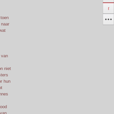
 toen
 naar
wat
d van
n niet
sters
or hun
ot
annes
dood
 van