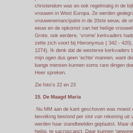
christendom was en ook regelmatig in de bi
vrouwen in West Europa. Ze werden gedegrad
vrouwenemancipatie in de 20ste eeuw, de on
eeuw en de opkomst van het heilige vrouweli
Grote, ook eerdere, ‘vrome’ kerkvaders had
zette zich voort bij Hieronymus ( 342 - 420
1274). Ik denk dat de westerse kerkvaders 
mijn ogen dus geen ‘echte’ mannen, want die
bange mensen kunnen soms rare dingen doen
Heer spreken.
Zie foto’s 22 en 23
15. De Maagd Maria
Nu MM aan de kant geschoven was moest er 
bevolking bestond per slot van rekening uit
werden haar standbeelden geplaatst. Maar d
heilig, te sacroscanct. Daar kunnen ‘gewon