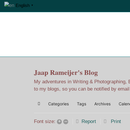
English
▼
Home
Jaap Adventures
Jaap Rameijer's Blog
My adventures in Writing & Photographing, Ev
to my blogs, so you can be notified by emai
Categories
Tags
Archives
Calen
Home
+
–
Report
Print
Font size: