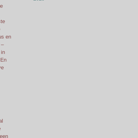
le
ste
e
us en
 –
 in
 En
ve
al
e
 een