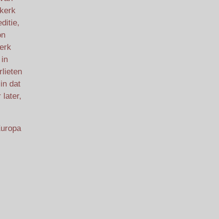
 kerk
ditie,
on
kerk
 in
lieten
in dat
later,
Europa