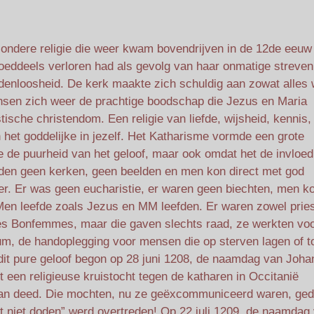
zondere religie die weer kwam bovendrijven in de 12de eeuw
goeddeels verloren had als gevolg van haar onmatige streven
edenloosheid. De kerk maakte zich schuldig aan zowat alles 
sen zich weer de prachtige boodschap die Jezus en Maria
ische christendom. Een religie van liefde, wijsheid, kennis,
n het goddelijke in jezelf. Het Katharisme vormde een grote
e de puurheid van het geloof, maar ook omdat het de invloe
nden geen kerken, geen beelden en men kon direct met god
r. Er was geen eucharistie, er waren geen biechten, men ko
 Men leefde zoals Jezus en MM leefden. Er waren zowel prie
s Bonfemmes, maar die gaven slechts raad, ze werkten vo
m, de handoplegging voor mensen die op sterven lagen of t
 dit pure geloof begon op 28 juni 1208, de naamdag van Joh
t een religieuse kruistocht tegen de katharen in Occitanië
e ban deed. Die mochten, nu ze geëxcommuniceerd waren, ge
ult niet doden” werd overtreden! Op 22 juli 1209, de naamdag