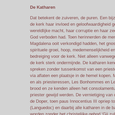
De Katharen
Dat betekent de zuiveren, de puren. Een bij
de kerk haar invloed en geloofwaardigheid 
wereldlijke macht, haar corruptie en haar z
God verboden had. Toen herinnerden de men
Magdalena ooit verkondigd hadden, het gnost
spirituele groei, hoop, medemenselijkheid e
bedreiging voor de kerk. Niet alleen vanweg
de kerk sterk ondermijnde. De katharen ke
spreken zonder tussenkomst van een prieste
via aflaten een plaatsje in de hemel kopen.
en als priesteressen, Les Bonhommes en Le
brood en ze kenden alleen het consolamentu
priester gewijd werden. De vernietiging van
de Doper, toen paus Innocentius III opriep to
(Languedoc) en daarbij alle katharen in d
worden zonder het christelijke gebod ‘Gij z