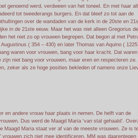
jbel genoemd werd, verdween van het toneel. En met haar al
eerd tot tweederangs burgers. En dat bleef zo tot aan de
thullingen over de wandaden van de kerk in de 20ste en 21
jke in de 21ste eeuw. Maar het was niet alleen Gregorius d
den het niet zo op vrouwen begrepen. Dat begon al met Petr
), Augustinus ( 354 – 430) en later Thomas van Aquino ( 1225
bang waren voor vrouwen, bang voor haar kracht. Dat waren
 zijn niet bang voor vrouwen, maar eren en respecteren ze.
, zeker als ze hoge posities bekleden of namens onze Lie
en andere vrouw haar plaats in nemen. De helft van de
 vrouwen. Dus werd de Maagd Maria ‘van stal gehaald’. Over
e Maagd Maria staat ver af van de meeste vrouwen. Ze is t
e’ vrouwen zich niet mee identificeren. MM was daarentegen