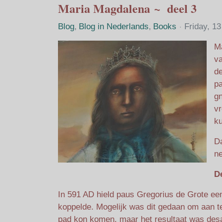
Maria Magdalena ~ deel 3
Blog
Blog in Nederlands
Books
Friday, 1
Ma
va
de
pa
gn
vr
k
Da
n
D
In 591 AD hield paus Gregorius de Grote e
koppelde. Mogelijk was dit gedaan om aan t
pad kon komen, maar het resultaat was desa