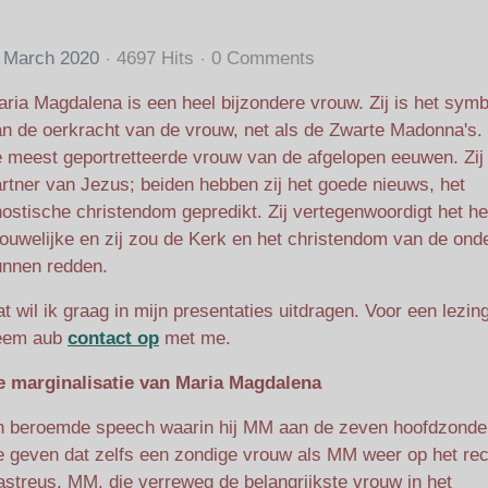
3 March 2020
4697 Hits
0 Comments
ria Magdalena is een heel bijzondere vrouw. Zij is het sym
n de oerkracht van de vrouw, net als de Zwarte Madonna's. Z
 meest geportretteerde vrouw van de afgelopen eeuwen. Zij 
rtner van Jezus; beiden hebben zij het goede nieuws, het
ostische christendom gepredikt. Zij vertegenwoordigt het he
ouwelijke en zij zou de Kerk en het christendom van de ond
unnen redden.
t wil ik graag in mijn presentaties uitdragen. Voor een lezin
eem aub
contact op
met me.
e marginalisatie van Maria Magdalena
en beroemde speech waarin hij MM aan de zeven hoofdzonde
e geven dat zelfs een zondige vrouw als MM weer op het re
streus. MM, die verreweg de belangrijkste vrouw in het