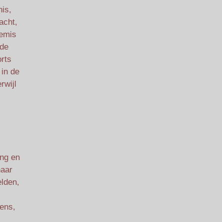
nis,
acht,
temis
mde
orts
 in de
rwijl
ing en
haar
lden,
iens,